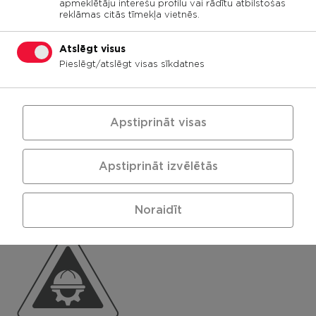
apmeklētāju interešu profilu vai rādītu atbilstošas
reklāmas citās tīmekļa vietnēs.
Tehniskās iespējas
Atslēgt visus
Pieslēgt/atslēgt visas sīkdatnes
CTB BETONS tirgū piedāvā visa veida
stiprības transportbetonu, kā arī betonu
siltajām grīdām, hidrobetonu un stiegrbetonu
ar metāla un polipropilēna šķiedru.
Apstiprināt visas
Uzņēmuma rīcībā ir nepieciešamā tehnika
transportbetona piegādei un pārsūknēšanai
Apstiprināt izvēlētās
objektā.
Noraidīt