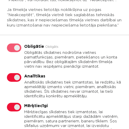
Ja tīmekļa vietnes lietotājs noklikšķina uz pogas
“Neakceptēt”, tīmekļa vietnē tiek saglabātas tehniskās
sīkdatnes, kas ir nepieciešamas tīmekļa vietnes darbībai un
kuru izmantošanai nav nepieciešama lietotāja piekrišana.”
Obligātie
Obligāts
Obligātās sīkdatnes nodrošina vietnes
Vairāk informācija par īstenoto
projektu
.
pamatfunkcijas, piemēram, pieteikšanos un konta
pārvaldību. Bez obligātajām sīkdatnēm tīmekļa
vietni nav iespējams pienācīgi izmantot.
Analītikas
Analītiskās sīkdatnes tiek izmantotas, lai redzētu, kā
apmeklētāji izmanto vietni, piemēram, analītiskās
sīkdatnes. Šīs sīkdatnes nevar izmantot, lai tieši
identificētu konkrētu apmeklētāju.
Mērķtiecīgi
Mērķtiecīgas sīkdatnes tiek izmantotas, lai
identificētu apmeklētājus starp dažādām vietnēm,
piemēram, satura partneriem, baneru tīkliem. Šos
sīkfailus uzņēmumi var izmantot, lai izveidotu