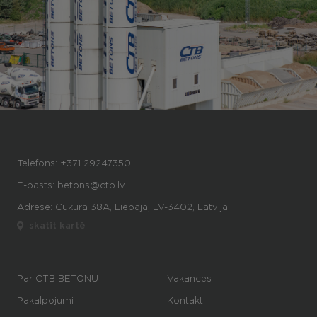
Telefons:
+371 29247350
E-pasts:
betons@ctb.lv
Adrese: Cukura 38A, Liepāja, LV-3402, Latvija
skatīt kartē
Par CTB BETONU
Vakances
Pakalpojumi
Kontakti