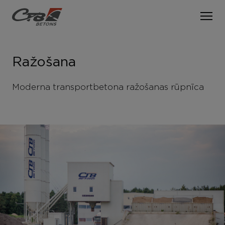
LV
EN
Ražošana
PAR CTB BETONU
Moderna transportbetona ražošanas rūpnīca
PAKALPOJUMI
Par mums
Vēsture
RAŽOŠANA
Betona piegāde
Vērtības
Betona sūknēšana
SPECIĀLĀ TEHNIKA
Kvalitātes vadība
VAKANCES
KONTAKTI