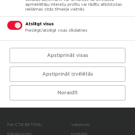
apmeklētāju interešu profilu vai rādītu atbilstošas
reklāmas citās tīmekļa vietnēs.
Atslēgt visus
Pieslēgt/atslēgt visas sīkdatnes
Apstiprināt visas
Apstiprināt izvēlētās
Telefons:
+371 29247350
E-pasts:
betons@ctb.lv
Noraidīt
Adrese: Cukura 38A, Liepāja, LV-3402, Latvija
skatīt kartē
Par CTB BETONU
Vakances
Pakalpojumi
Kontakti