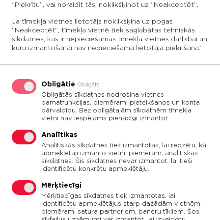
“Piekrītu”, vai noraidīt tās, noklikšķinot uz “Neakceptēt”.
Reģ. Nr.: 42103036339
PVN reģ. Nr.: LV42103036339
Ja tīmekļa vietnes lietotājs noklikšķina uz pogas
“Neakceptēt”, tīmekļa vietnē tiek saglabātas tehniskās
Juridiskā adrese: Cukura iela 38, Liepāja, LV-
sīkdatnes, kas ir nepieciešamas tīmekļa vietnes darbībai un
3402
kuru izmantošanai nav nepieciešama lietotāja piekrišana.”
Biroja adrese: Cukura iela 38A, Liepāja, LV-
3402
Obligātie
Obligāts
Banka: AS “Swedbank”
Obligātās sīkdatnes nodrošina vietnes
Kods: HABALV22
pamatfunkcijas, piemēram, pieteikšanos un konta
pārvaldību. Bez obligātajām sīkdatnēm tīmekļa
Konts: LV20HABA0551036864701
vietni nav iespējams pienācīgi izmantot.
Banka: Luminor Bank AS
Analītikas
Kods: RIKOLV2X
Analītiskās sīkdatnes tiek izmantotas, lai redzētu, kā
apmeklētāji izmanto vietni, piemēram, analītiskās
Konts: LV92RIKO0002930270285
sīkdatnes. Šīs sīkdatnes nevar izmantot, lai tieši
identificētu konkrētu apmeklētāju.
Mērķtiecīgi
Mērķtiecīgas sīkdatnes tiek izmantotas, lai
identificētu apmeklētājus starp dažādām vietnēm,
piemēram, satura partneriem, baneru tīkliem. Šos
sīkfailus uzņēmumi var izmantot, lai izveidotu