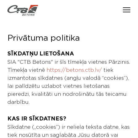
LV
EN
Privātuma politika
PAR CTB BETONU
SĪKDATŅU LIETOŠANA
PAKALPOJUMI
Par mums
SIA "CTB Betons" ir šīs tīmekļa vietnes Pārzinis.
Tīmekļa vietnē
https://betons.ctb.lv/
tiek
Vēsture
RAŽOŠANA
Betona piegāde
izmantotas sīkdatnes (angļu valodā “cookies”),
Vērtības
lai palīdzētu uzlabot vietnes lietošanas
Betona sūknēšana
SPECIĀLĀ TEHNIKA
pieredzi, kvalitāti un nodrošinātu tās teicamu
Kvalitātes vadība
darbību.
VAKANCES
KAS IR SĪKDATNES?
KONTAKTI
Sīkdatne („cookies”) ir neliela teksta datne, kas
tiek nosūtīta un saglabāta Jūsu datorā vai