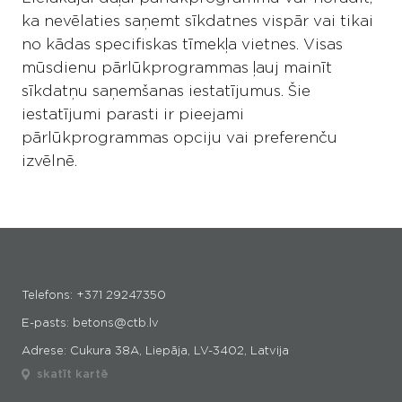
ka nevēlaties saņemt sīkdatnes vispār vai tikai
no kādas specifiskas tīmekļa vietnes. Visas
mūsdienu pārlūkprogrammas ļauj mainīt
sīkdatņu saņemšanas iestatījumus. Šie
iestatījumi parasti ir pieejami
pārlūkprogrammas opciju vai preferenču
izvēlnē.
Telefons:
+371 29247350
E-pasts:
betons@ctb.lv
Adrese: Cukura 38A, Liepāja, LV-3402, Latvija
skatīt kartē