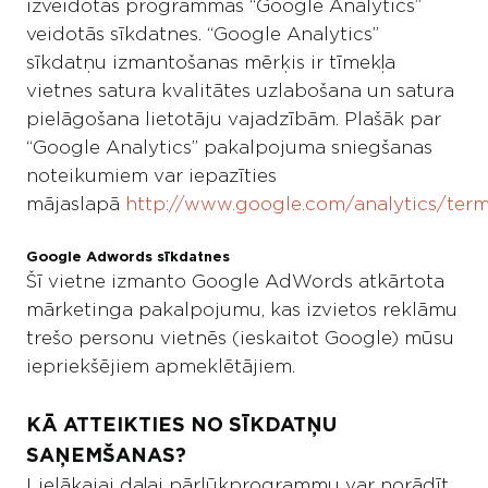
izveidotās programmas “Google Analytics”
veidotās sīkdatnes. “Google Analytics”
sīkdatņu izmantošanas mērķis ir tīmekļa
vietnes satura kvalitātes uzlabošana un satura
pielāgošana lietotāju vajadzībām. Plašāk par
“Google Analytics” pakalpojuma sniegšanas
noteikumiem var iepazīties
mājaslapā
http://www.google.com/analytics/term
Google Adwords sīkdatnes
Šī vietne izmanto Google AdWords atkārtota
mārketinga pakalpojumu, kas izvietos reklāmu
trešo personu vietnēs (ieskaitot Google) mūsu
iepriekšējiem apmeklētājiem.
KĀ ATTEIKTIES NO SĪKDATŅU
SAŅEMŠANAS?
Lielākajai daļai pārlūkprogrammu var norādīt,