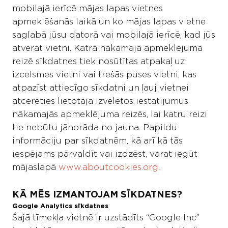
mobilajā ierīcē mājas lapas vietnes
apmeklēšanās laikā un ko mājas lapas vietne
saglabā jūsu datorā vai mobilajā ierīcē, kad jūs
atverat vietni. Katrā nākamajā apmeklējuma
reizē sīkdatnes tiek nosūtītas atpakaļ uz
izcelsmes vietni vai trešās puses vietni, kas
atpazīst attiecīgo sīkdatni un ļauj vietnei
atcerēties lietotāja izvēlētos iestatījumus
nākamajās apmeklējuma reizēs, lai katru reizi
tie nebūtu jānorāda no jauna. Papildu
informāciju par sīkdatnēm, kā arī kā tās
iespējams pārvaldīt vai izdzēst, varat iegūt
mājaslapā
www.aboutcookies.org
.
KĀ MĒS IZMANTOJAM SĪKDATNES?
Google Analytics sīkdatnes
Šajā tīmekļa vietnē ir uzstādīts “Google Inc”