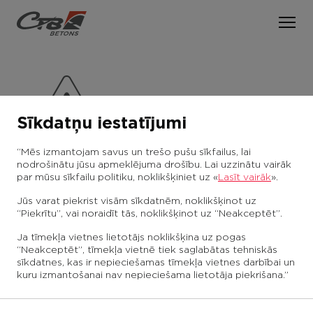
LV
EN
PAR CTB BETONU
Sīkdatņu iestatījumi
PAKALPOJUMI
Par mums
“Mēs izmantojam savus un trešo pušu sīkfailus, lai
Vēsture
nodrošinātu jūsu apmeklējuma drošību. Lai uzzinātu vairāk
RAŽOŠANA
Betona piegāde
par mūsu sīkfailu politiku, noklikšķiniet uz «
Lasīt vairāk
».
Vērtības
Betona sūknēšana
Jūs varat piekrist visām sīkdatnēm, noklikšķinot uz
Betona sūknēšana
SPECIĀLĀ TEHNIKA
“Piekrītu”, vai noraidīt tās, noklikšķinot uz “Neakceptēt”.
Kvalitātes vadība
Ja tīmekļa vietnes lietotājs noklikšķina uz pogas
Mūsu tehniskās iekārtas ļauj nodrošināt betona
VAKANCES
“Neakceptēt”, tīmekļa vietnē tiek saglabātas tehniskās
sīkdatnes, kas ir nepieciešamas tīmekļa vietnes darbībai un
piegādi un pārsūknēšanu Jūsu objektā. Šim
kuru izmantošanai nav nepieciešama lietotāja piekrišana.”
nolūkam mūsu transporta parkā ir pieejami 3
KONTAKTI
transportbetona sūkņi ar 36, 28 vai 24 metrus