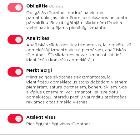
garu strēli.
Obligātie
Obligāts
Obligātās sīkdatnes nodrošina vietnes
pamatfunkcijas, piemēram, pieteikšanos un konta
Transportlīdzekļiem PUMI (24 m un 28 m gara
pārvaldību. Bez obligātajām sīkdatnēm tīmekļa
3
strēle) ir uzstādītas 7 m
mucas, kurās mēs
vietni nav iespējams pienācīgi izmantot.
vienlaikus nodrošinām arī betona piegādi.
Analītikas
Analītiskās sīkdatnes tiek izmantotas, lai redzētu, kā
apmeklētāji izmanto vietni, piemēram, analītiskās
Mūsu speciālisti ir veikuši betona piegādi un
sīkdatnes. Šīs sīkdatnes nevar izmantot, lai tieši
pārsūknēšanu visdažādākajos objektos, sākot
identificētu konkrētu apmeklētāju.
no lielveikalu pamatiem līdz pat privātmāju
Mērķtiecīgi
terasēm.
Mērķtiecīgas sīkdatnes tiek izmantotas, lai
identificētu apmeklētājus starp dažādām vietnēm,
piemēram, satura partneriem, baneru tīkliem. Šos
sīkfailus uzņēmumi var izmantot, lai izveidotu
apmeklētāju interešu profilu vai rādītu atbilstošas
reklāmas citās tīmekļa vietnēs.
Atslēgt visus
Telefons:
+371 29247350
Pieslēgt/atslēgt visas sīkdatnes
E-pasts:
betons@ctb.lv